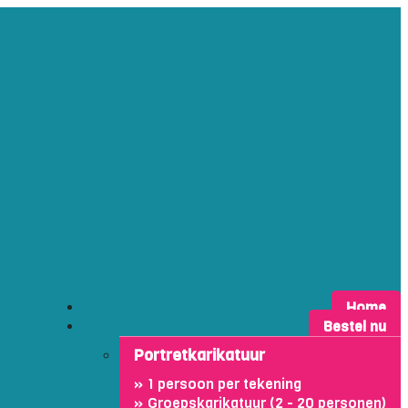
Home
Bestel nu
Portretkarikatuur
1 persoon per tekening
Groepskarikatuur (2 - 20 personen)