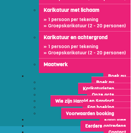
Karikatuur met lichaam
1 persoon per tekening
Groepskarikatuur (2 - 20 personen)
Karikatuur en achtergrond
1 persoon per tekening
Groepskarikatuur (2 - 20 personen)
Maatwerk
Boek nu
Boek nu
Karikaturisten
Onze acts
Wie zijn Harold en Sandor?
Faq boeking
Voorwaarden booking
Kado idee
Eerdere optredens
Contact